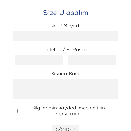
Park’a giriş
hizmeti vermiştir.
Size Ulaşalım
yapabilirsiniz.
Ad / Soyad
MCC bu projede bulunan giriş kapısı
için cephe aydınlatma tasarımı ve
ürün seçimi için hizmet vermiştir.
Telefon / E-Posta
Kısaca Konu
Bilgilerimin kaydedilmesine izin
veriyorum.